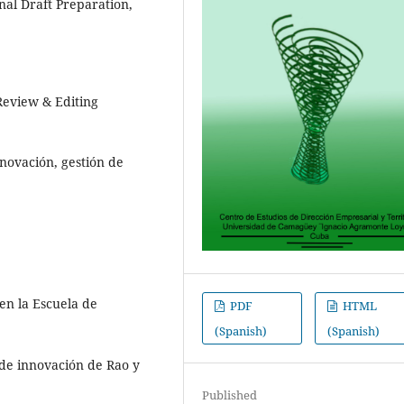
inal Draft Preparation
Review & Editing
nnovación, gestión de
en la Escuela de
PDF
HTML
(Spanish)
(Spanish)
 de innovación de Rao y
Published