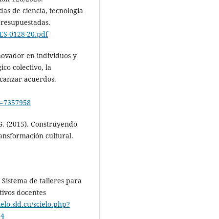
das de ciencia, tecnología
presupuestadas.
RES-0128-20.pdf
novador en individuos y
ico colectivo, la
alcanzar acuerdos.
go=7357958
G. (2015). Construyendo
ansformación cultural.
. Sistema de talleres para
tivos docentes
ielo.sld.cu/scielo.php?
74