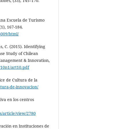
iones, (33), 145–170.
 una Escuela de Turismo
(1), 167-184.
8009/html/
s, C. (2015). Identifying
ase Study of Chilean
Management & Innovation,
/v10n1/art10.pdf
ice de Cultura de la
ltura-de-innovacion/
iva en los centros
s/article/view/2780
vación en Instituciones de