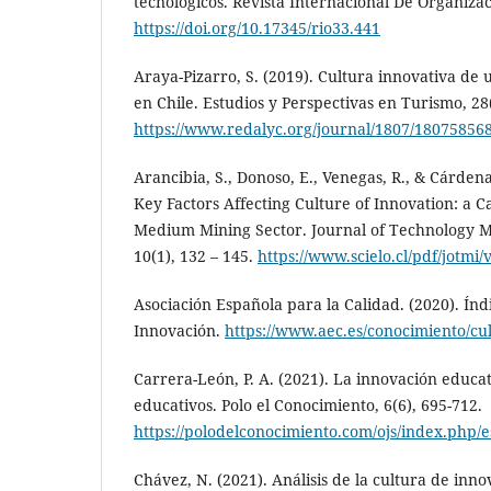
tecnológicos. Revista Internacional De Organizac
https://doi.org/10.17345/rio33.441
Araya-Pizarro, S. (2019). Cultura innovativa de
en Chile. Estudios y Perspectivas en Turismo, 28
https://www.redalyc.org/journal/1807/18075856
Arancibia, S., Donoso, E., Venegas, R., & Cárdena
Key Factors Affecting Culture of Innovation: a C
Medium Mining Sector. Journal of Technology 
10(1), 132 – 145.
https://www.scielo.cl/pdf/jotmi
Asociación Española para la Calidad. (2020). Índ
Innovación.
https://www.aec.es/conocimiento/cu
Carrera-León, P. A. (2021). La innovación educat
educativos. Polo el Conocimiento, 6(6), 695-712.
https://polodelconocimiento.com/ojs/index.php/e
Chávez, N. (2021). Análisis de la cultura de inno