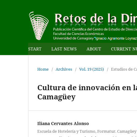
START
LAST NEWS
ABOUT
CURRENT N
Home
/
Archives
/
Vol. 19 (2025)
/
Estudios de C
Cultura de innovación en 
Camagüey
Iliana Cervantes Alonso
Escuela de Hotelería y Turismo, Formatur. Camagüey