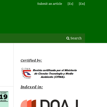
Submit an article
[Es]
[En]
Search
Certified by:
Indexed in: