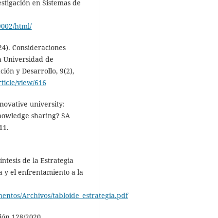
estigación en Sistemas de
9002/html/
024). Consideraciones
a Universidad de
ión y Desarrollo, 9(2),
rticle/view/616
novative university:
knowledge sharing? SA
11.
íntesis de la Estrategia
 y el enfrentamiento a la
mentos/Archivos/tabloide_estrategia.pdf
ción 128/2020.