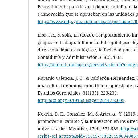
Procedimiento para las actividades autofinancia
e innovación que se aprueban en las unidades 
https://www.mfp.gob.cu/ficheros/disposiciones/
Mora, R., & Solís, M. (2020). Comportamiento in
grupos de trabajo: Influencia del capital psicológ
direccionalidad estratégica y la facilidad para 
Contaduría y Administración, 65(2), 1-33.
https://dialnet.unirioja.es/servlet/articulo?codi
Naranjo-Valencia, J. C., & Calderón-Hernández, 
una cultura de innovación. Una propuesta de tr
Estudios Gerenciales, 31(135), 223-236.
http://doi.org/10.1016/j.estger.2014.12.005
Negrín, D. E., González, M., & Arteaga, Y. (2019)
promover el cambio y la innovación en los direc
universitarios. Mendive, 17(4), 574-588.
http://sc
script=sci_arttext&pid=S1815-769620190004005