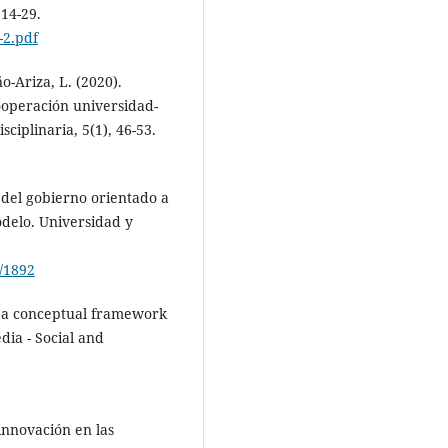
 14-29.
-2.pdf
o-Ariza, L. (2020).
cooperación universidad-
sciplinaria, 5(1), 46-53.
 del gobierno orientado a
odelo. Universidad y
w/1892
ds a conceptual framework
edia - Social and
 innovación en las