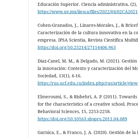
Educación Superior. Ciencia administrativa, (2),
https://www.uv.mx/iiesca/files/2022/04/02CA2021
Cohen-Granados, J., Linares-Morales, J., & Briceñ
Caracterización de la cultura innovativa en la 
empresa. IPSA Scientia, Revista Científica Multidi
https://doi.org/10.25214/27114406.963
Díaz-Canel, M. M., & Delgado, M. (2021). Gestión
la innovación: Contexto y caracterización del M
Sociedad, 13(1), 6-16.
https://rus.ucf.edu.cu/index.php/rus/article/vie
Ebneroumi, S., & Rishehri, A. P. (2011). Towar
for the characteristics of a creative school. Proc
Behavioral Sciences, 15, 2253-2258.
https://doi.org/10.1016/j.sbspro.2011.04.089
Garnica, E., & Franco, J. A. (2020). Gestión de la