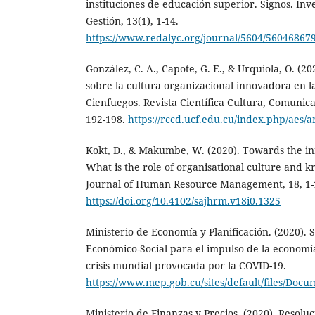
instituciones de educación superior. Signos. Inv
Gestión, 13(1), 1-14.
https://www.redalyc.org/journal/5604/56046867
González, C. A., Capote, G. E., & Urquiola, O. (2
sobre la cultura organizacional innovadora en l
Cienfuegos. Revista Científica Cultura, Comunicac
192-198.
https://rccd.ucf.edu.cu/index.php/aes/a
Kokt, D., & Makumbe, W. (2020). Towards the in
What is the role of organisational culture and 
Journal of Human Resource Management, 18, 1-
https://doi.org/10.4102/sajhrm.v18i0.1325
Ministerio de Economía y Planificación. (2020). S
Económico-Social para el impulso de la economía
crisis mundial provocada por la COVID-19.
https://www.mep.gob.cu/sites/default/files/Docu
Ministerio de Finanzas y Precios. (2020). Resolu