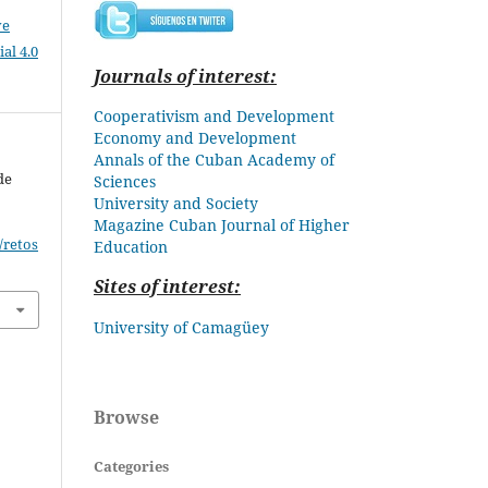
ve
al 4.0
Journals of interest:
Cooperativism and Development
Economy and Development
Annals of the Cuban Academy of
de
Sciences
University and Society
Magazine Cuban
Journal of Higher
/retos
Education
Sites of interest:
University of Camagüey
Browse
Categories