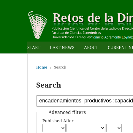
START
LAST NEWS
ABOUT
CURRENT N
Home
/
Search
Search
Advanced filters
Published After