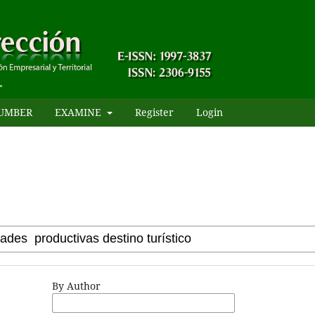
UMBER
EXAMINE
Register
Login
By Author