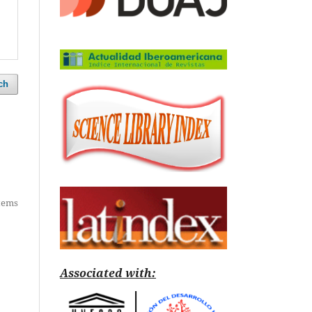
ch
items
Associated with: