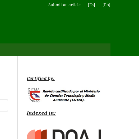
Submit an article
[Es]
[En]
Certified by:
Indexed in: