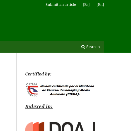
Submit an article
[Es]
[En]
Search
Certified by:
Indexed in: