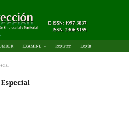
UMBER
EXAMINE
Register
Login
ecial
 Especial